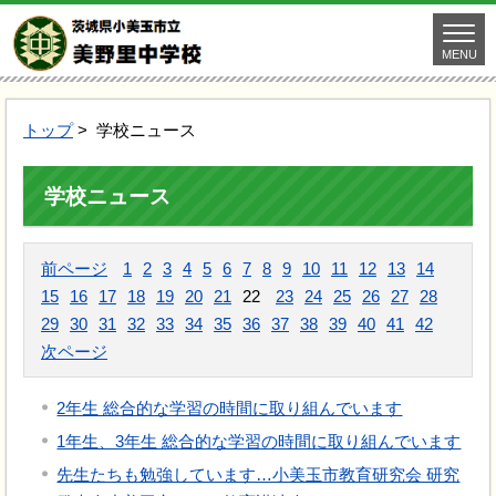
MENU
トップ
> 学校ニュース
学校ニュース
前ページ
1
2
3
4
5
6
7
8
9
10
11
12
13
14
15
16
17
18
19
20
21
22
23
24
25
26
27
28
29
30
31
32
33
34
35
36
37
38
39
40
41
42
次ページ
2年生 総合的な学習の時間に取り組んでいます
1年生、3年生 総合的な学習の時間に取り組んでいます
先生たちも勉強しています…小美玉市教育研究会 研究