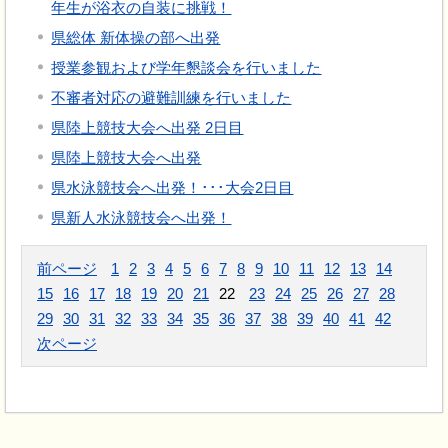
年生が浴衣の自装に挑戦！
県総体 新体操の部へ出発
授業参観および学年懇談会を行いました
不審者対応の避難訓練を行いました
県陸上競技大会へ出発 2日目
県陸上競技大会へ出発
県水泳競技会へ出発！･･･大会2日目
県新人水泳競技会へ出発！
前ページ
1
2
3
4
5
6
7
8
9
10
11
12
13
14
15
16
17
18
19
20
21
22
23
24
25
26
27
28
29
30
31
32
33
34
35
36
37
38
39
40
41
42
次ページ