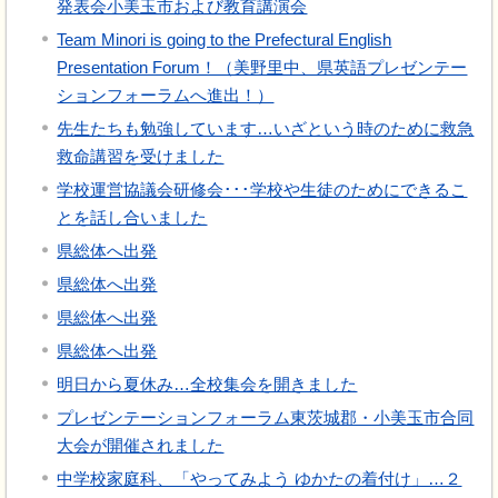
発表会小美玉市および教育講演会
Team Minori is going to the Prefectural English
Presentation Forum！（美野里中、県英語プレゼンテー
ションフォーラムへ進出！）
先生たちも勉強しています…いざという時のために救急
救命講習を受けました
学校運営協議会研修会･･･学校や生徒のためにできるこ
とを話し合いました
県総体へ出発
県総体へ出発
県総体へ出発
県総体へ出発
明日から夏休み…全校集会を開きました
プレゼンテーションフォーラム東茨城郡・小美玉市合同
大会が開催されました
中学校家庭科、「やってみよう ゆかたの着付け」…２