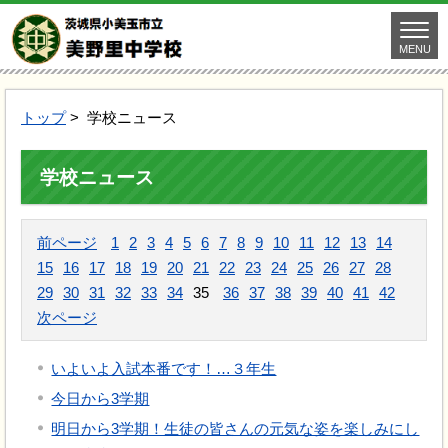
MENU
トップ
> 学校ニュース
学校ニュース
前ページ
1
2
3
4
5
6
7
8
9
10
11
12
13
14
15
16
17
18
19
20
21
22
23
24
25
26
27
28
29
30
31
32
33
34
35
36
37
38
39
40
41
42
次ページ
いよいよ入試本番です！…３年生
今日から3学期
明日から3学期！生徒の皆さんの元気な姿を楽しみにし