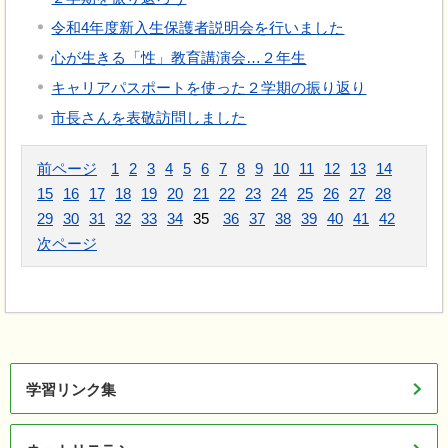
令和4年度新入生保護者説明会を行いました
心が生きる「性」教育講演会…２年生
キャリアパスポートを使った２学期の振り返り
市長さんを表敬訪問しました
前ページ
1
2
3
4
5
6
7
8
9
10
11
12
13
14
15
16
17
18
19
20
21
22
23
24
25
26
27
28
29
30
31
32
33
34
35
36
37
38
39
40
41
42
次ページ
学習リンク集