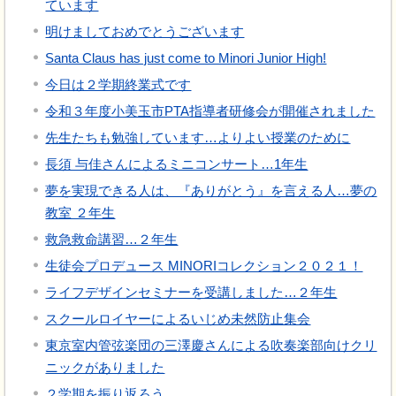
ています
明けましておめでとうございます
Santa Claus has just come to Minori Junior High!
今日は２学期終業式です
令和３年度小美玉市PTA指導者研修会が開催されました
先生たちも勉強しています…よりよい授業のために
長須 与佳さんによるミニコンサート…1年生
夢を実現できる人は、『ありがとう』を言える人…夢の
教室 ２年生
救急救命講習…２年生
生徒会プロデュース MINORIコレクション２０２１！
ライフデザインセミナーを受講しました…２年生
スクールロイヤーによるいじめ未然防止集会
東京室内管弦楽団の三澤慶さんによる吹奏楽部向けクリ
ニックがありました
２学期を振り返ろう