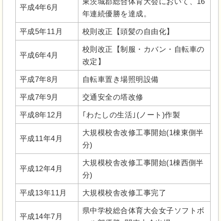
東茨城郡総合体育大会において、16
平成4年6月
年連続優勝を達成。
平成5年11月
校則改正【頭髪の自由化】
校則改正【制服・カバン・自転車の
平成6年4月
改定】
平成7年8月
自転車置き場照明設備
平成7年9月
交通安全の塔改修
平成8年12月
｢わたしの生活｣(ノート)作製
大規模校舎改修工事開始(1棟東側半
平成11年4月
分)
大規模校舎改修工事開始(1棟西側半
平成12年4月
分)
平成13年11月
大規模校舎改修工事完了
県中学校総合体育大会女子ソフトボ
平成14年7月