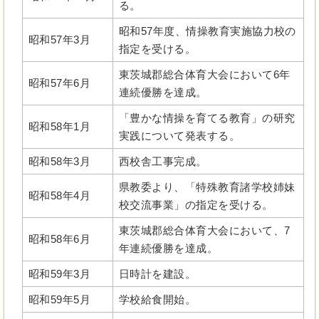
る。
昭和57年度、情操教育実施協力校の
昭和57年3月
指定を受ける。
東茨城郡総合体育大会において6年
昭和57年6月
連続優勝を達成。
「豊かな情操を育てる教育」の研究
昭和58年1月
実践について発表する。
昭和58年3月
西校舎工事完成。
県教委より、「特殊教育諸学校姉妹
昭和58年4月
校交流事業」の指定を受ける。
東茨城郡総合体育大会において、7
昭和58年6月
年連続優勝を達成。
昭和59年3月
日時計を建設。
昭和59年5月
学校給食開始。