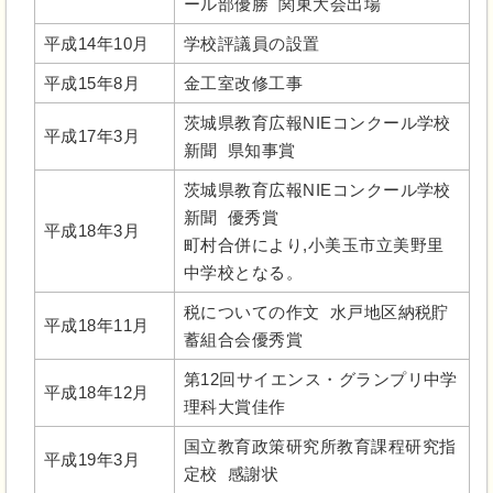
ール部優勝 関東大会出場
平成14年10月
学校評議員の設置
平成15年8月
金工室改修工事
茨城県教育広報NIEコンクール学校
平成17年3月
新聞 県知事賞
茨城県教育広報NIEコンクール学校
新聞 優秀賞
平成18年3月
町村合併により,小美玉市立美野里
中学校となる。
税についての作文 水戸地区納税貯
平成18年11月
蓄組合会優秀賞
第12回サイエンス・グランプリ中学
平成18年12月
理科大賞佳作
国立教育政策研究所教育課程研究指
平成19年3月
定校 感謝状