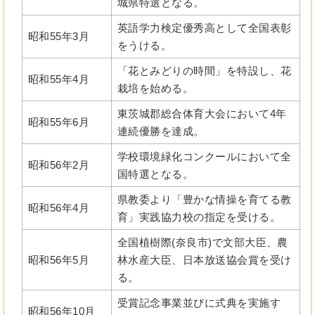
城県特選となる。
英語学力検定優秀高として全国表彰
昭和55年3月
をうける。
「花とみどりの時間」を特設し、花
昭和55年4月
栽培を始める。
東茨城郡総合体育大会において4年
昭和55年6月
連続優勝を達成。
学校環境緑化コンクールにおいて全
昭和56年2月
国特選となる。
県教委より「豊かな情操を育てる教
昭和56年4月
育」実践協力校の指定を受ける。
全国植樹際(奈良市)で文部大臣、農
昭和56年5月
林水産大臣、日本放送協会賞を受け
る。
受賞記念事業並びに式典を実施す
昭和56年10月