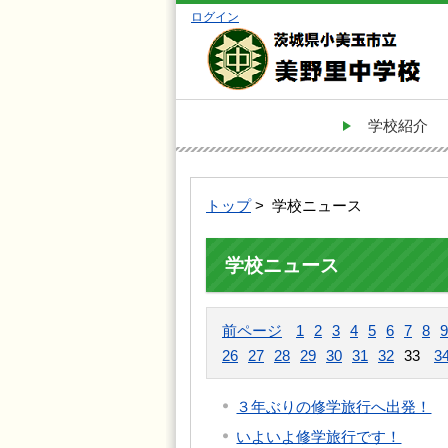
ログイン
学校紹介
トップ
> 学校ニュース
学校ニュース
前ページ
1
2
3
4
5
6
7
8
9
26
27
28
29
30
31
32
33
3
３年ぶりの修学旅行へ出発！
いよいよ修学旅行です！