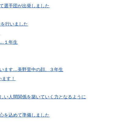
て選手団が出発しました
会を行いました
生
…１年生
います…美野里中の顔、３年生
います！
しい人間関係を築いていく力となるように
心を込めて準備しました