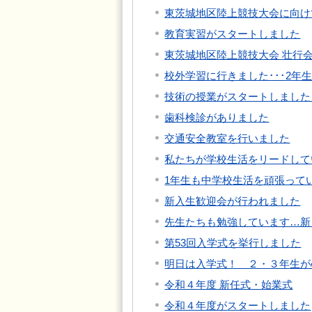
東茨城地区陸上競技大会に向け
教育実習がスタートしました
東茨城地区陸上競技大会 壮行
校外学習に行きました･･･2年
技術の授業がスタートしました
歯科検診がありました
交通安全教室を行いました
私たちが学校生活をリードして
1年生も中学校生活を頑張って
新入生歓迎会が行われました
先生たちも勉強しています…新
第53回入学式を挙行しました
明日は入学式！ ２・３年生が
令和４年度 新任式・始業式
令和４年度がスタートしました