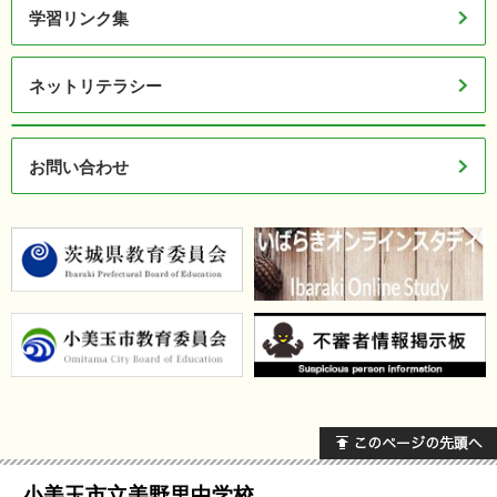
学習リンク集
ネットリテラシー
お問い合わせ
小美玉市立
美野里中
学校