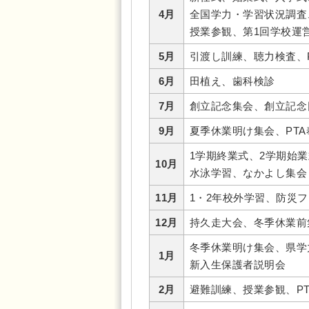
4月
全国学力・学習状況調査
授業参観、第1回学校運
5月
引渡し訓練、聴力検査、
6月
田植え、歯科検診
7月
創立記念集会、創立記念
9月
夏季休業明け集会、PT
1学期終業式、2学期始
10月
水泳学習、なかよし集会
11月
1・2年校外学習、防災
12月
持久走大会、冬季休業前
冬季休業明け集会、県学
1月
新入生保護者説明会
2月
避難訓練、授業参観、P