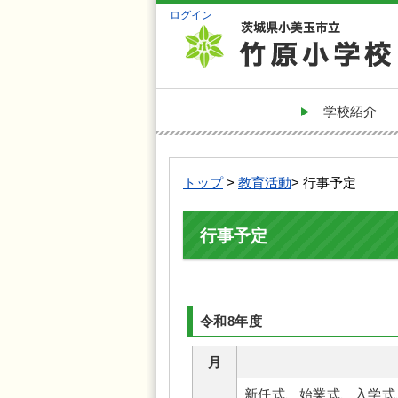
ログイン
学校紹介
トップ
>
教育活動
> 行事予定
行事予定
令和8年度
月
新任式、始業式、入学式