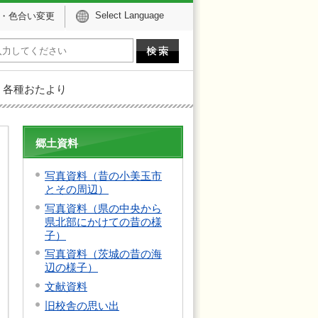
Select Language
・色合い変更
各種おたより
郷土資料
写真資料（昔の小美玉市
とその周辺）
写真資料（県の中央から
県北部にかけての昔の様
子）
写真資料（茨城の昔の海
辺の様子）
文献資料
旧校舎の思い出