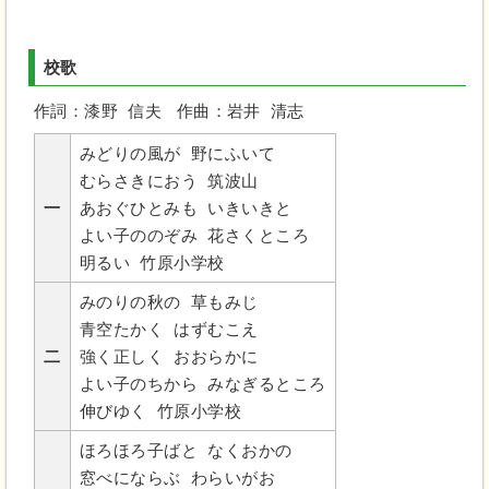
校歌
作詞：漆野 信夫 作曲：岩井 清志
みどりの風が 野にふいて
むらさきにおう 筑波山
一
あおぐひとみも いきいきと
よい子ののぞみ 花さくところ
明るい 竹原小学校
みのりの秋の 草もみじ
青空たかく はずむこえ
二
強く正しく おおらかに
よい子のちから みなぎるところ
伸びゆく 竹原小学校
ほろほろ子ばと なくおかの
窓べにならぶ わらいがお