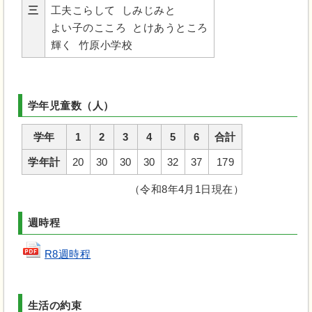
三
工夫こらして しみじみと
よい子のこころ とけあうところ
輝く 竹原小学校
学年児童数（人）
学年
1
2
3
4
5
6
合計
学年計
20
30
30
30
32
37
179
（令和8年4月1日現在）
週時程
R8週時程
生活の約束