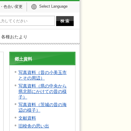
Select Language
・色合い変更
各種おたより
郷土資料
写真資料（昔の小美玉市
とその周辺）
写真資料（県の中央から
県北部にかけての昔の様
子）
写真資料（茨城の昔の海
辺の様子）
文献資料
旧校舎の思い出