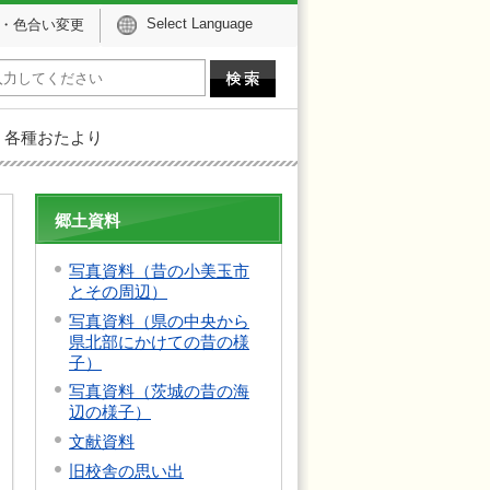
Select Language
・色合い変更
各種おたより
郷土資料
写真資料（昔の小美玉市
とその周辺）
写真資料（県の中央から
県北部にかけての昔の様
子）
写真資料（茨城の昔の海
辺の様子）
文献資料
旧校舎の思い出