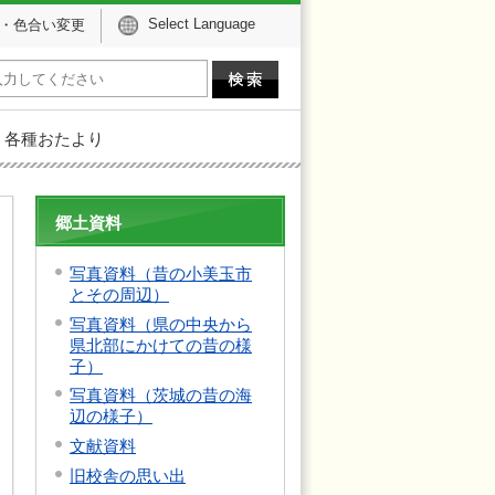
Select Language
・色合い変更
各種おたより
郷土資料
写真資料（昔の小美玉市
とその周辺）
写真資料（県の中央から
県北部にかけての昔の様
子）
写真資料（茨城の昔の海
辺の様子）
文献資料
旧校舎の思い出