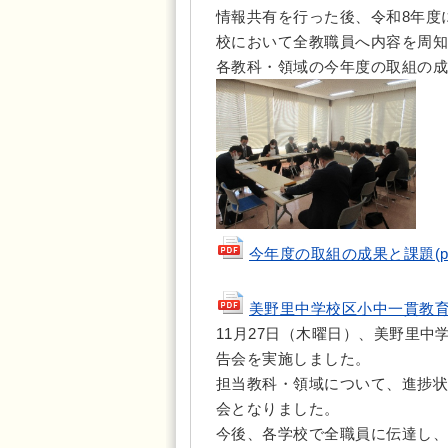
情報共有を行った後、令和8年度
校において全教職員へ内容を周知
各教科・領域の今年度の取組の成
今年度の取組の成果と課題(pdf 
美野里中学校区小中一貫教育教科・領
11月27日（木曜日）、美野里
告会を実施しました。
担当教科・領域について、進捗状
会となりました。
今後、各学校で全職員に伝達し、