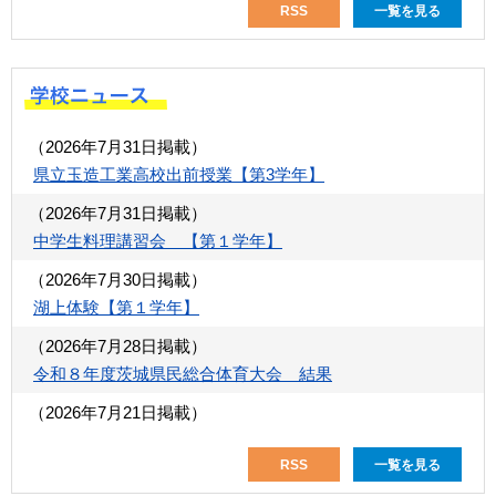
RSS
一覧を見る
英語プレゼンテーションフォーラム・吹奏楽部壮行会・夏季
休業前集会
（2026年7月13日掲載）
学校だより
（2026年7月31日掲載）
（2026年7月13日掲載）
県立玉造工業高校出前授業【第3学年】
いじめ防止教室 【1年生】
（2026年7月31日掲載）
（2026年7月9日掲載）
中学生料理講習会 【第１学年】
県立高校説明会【3年生】
（2026年7月30日掲載）
（2026年7月7日掲載）
湖上体験【第１学年】
中央地区総合体育大会 5日目 結果
（2026年7月28日掲載）
（2026年7月6日掲載）
令和８年度茨城県民総合体育大会 結果
中央地区総合体育大会 ４日目結果
（2026年7月21日掲載）
RSS
一覧を見る
英語プレゼンテーションフォーラム・吹奏楽部壮行会・夏季
休業前集会