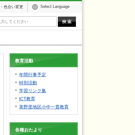
Select Language
・色合い変更
教育活動
年間行事予定
特別活動
学習リンク集
ICT教育
美野里地区小中一貫教育
各種おたより